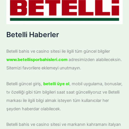
Betelli Haberler
Betelli bahis ve casino sitesi ile ilgili tüm güncel bilgiler
www.betellisporbahisleri.com
adresimizden alabileceksin.
Sitemizi favorilere eklemeyi unutmayın.
Betelli güncel giriş,
betelli üye ol
, mobil uygulama, bonuslar,
tv özelliği gibi tüm bilgileri saat saat güncelliyoruz ve Betelli
markası ile ilgili bilgi almak isteyen tüm kullanıcılar her
şeyden haberdar olabilecek.
Betelli bahis ve casino sitesi ve markanın kahramanı italyan