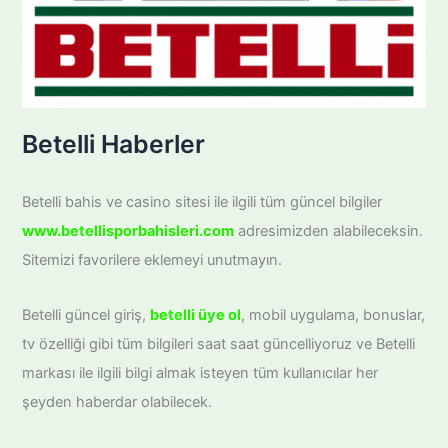
Betelli Haberler
Betelli bahis ve casino sitesi ile ilgili tüm güncel bilgiler
www.betellisporbahisleri.com
adresimizden alabileceksin.
Sitemizi favorilere eklemeyi unutmayın.
Betelli güncel giriş,
betelli üye ol
, mobil uygulama, bonuslar,
tv özelliği gibi tüm bilgileri saat saat güncelliyoruz ve Betelli
markası ile ilgili bilgi almak isteyen tüm kullanıcılar her
şeyden haberdar olabilecek.