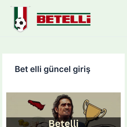
İçeriğe
atla
Bet elli güncel giriş