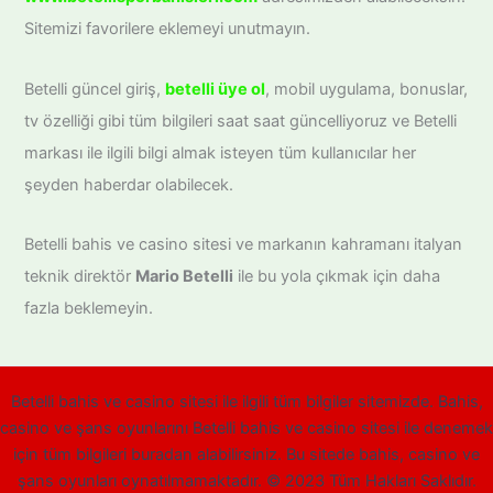
Sitemizi favorilere eklemeyi unutmayın.
Betelli güncel giriş,
betelli üye ol
, mobil uygulama, bonuslar,
tv özelliği gibi tüm bilgileri saat saat güncelliyoruz ve Betelli
markası ile ilgili bilgi almak isteyen tüm kullanıcılar her
şeyden haberdar olabilecek.
Betelli bahis ve casino sitesi ve markanın kahramanı italyan
teknik direktör
Mario Betelli
ile bu yola çıkmak için daha
fazla beklemeyin.
Betelli bahis ve casino sitesi ile ilgili tüm bilgiler sitemizde. Bahis,
casino ve şans oyunlarını Betelli bahis ve casino sitesi ile denemek
için tüm bilgileri buradan alabilirsiniz. Bu sitede bahis, casino ve
şans oyunları oynatılmamaktadır. © 2023 Tüm Hakları Saklıdır.