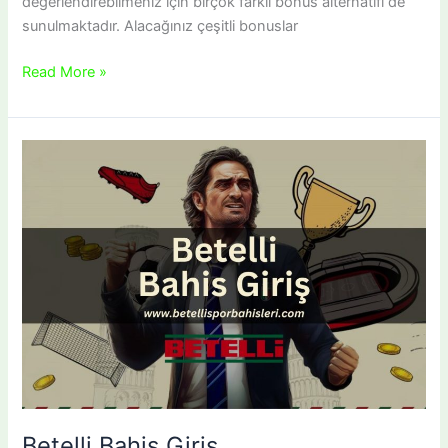
değerlendirebilmeniz için birçok farklı bonus alternatifi de
sunulmaktadır. Alacağınız çeşitli bonuslar
Betelli
Read More »
Bahisleri
Burada
Başlıyor
Betelli Bahis Giriş