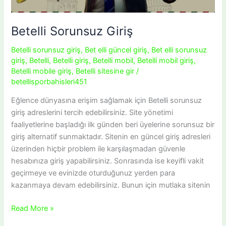
Betelli Sorunsuz Giriş
Betelli sorunsuz giriş
,
Bet elli güncel giriş
,
Bet elli sorunsuz
giriş
,
Betelli
,
Betelli giriş
,
Betelli mobil
,
Betelli mobil giriş
,
Betelli mobile giriş
,
Betelli sitesine gir
/
betellisporbahisleri451
Eğlence dünyasına erişim sağlamak için Betelli sorunsuz
giriş adreslerini tercih edebilirsiniz. Site yönetimi
faaliyetlerine başladığı ilk günden beri üyelerine sorunsuz bir
giriş alternatif sunmaktadır. Sitenin en güncel giriş adresleri
üzerinden hiçbir problem ile karşılaşmadan güvenle
hesabınıza giriş yapabilirsiniz. Sonrasında ise keyifli vakit
geçirmeye ve evinizde oturduğunuz yerden para
kazanmaya devam edebilirsiniz. Bunun için mutlaka sitenin
Betelli
Read More »
Sorunsuz